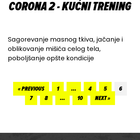
CORONA 2 - KUĆNI TRENING
Sagorevanje masnog tkiva, jačanje i
oblikovanje mišića celog tela,
poboljšanje opšte kondicije
« PREVIOUS
1
…
4
5
6
7
8
…
10
NEXT »