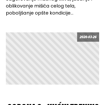
oblikovanje mišića celog tela,
poboljšanje opšte kondicije…
2020-03-26