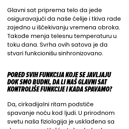
Glavni sat priprema telo da jede
osiguravajući da naše ćelije i tkiva rade
zajedno u iščekivanju vremena obroka.
Takođe menja telesnu temperaturu u
toku dana. Svrha ovih satova je da
stvari funkcionišu sinhronizovano.
PORED SVIH FUNKCIJA KOJE SE JAVLJAJU
DOK SMO BUDNI, DA LI NAŠ GLAVNI SAT
KONTROLIŠE FUNKCIJE I KADA SPAVAMO?
Da, cirkadijalni ritam podstiče
spavanje noću kod ljudi. U prirodnom
svetu naša fiziologija je usklađena sa