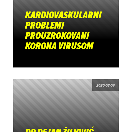
KARDIOVASKULARNI
PROBLEMI
PROUZROKOVANI
KORONA VIRUSOM
2020-08-04
kardiovaskularna