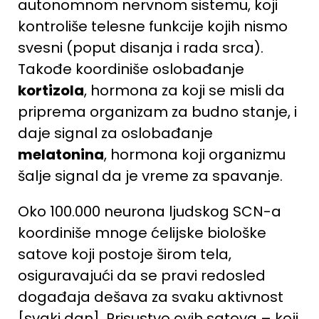
autonomnom nervnom sistemu, koji
kontroliše telesne funkcije kojih nismo
svesni (poput disanja i rada srca).
Takođe koordiniše oslobađanje
kortizola
, hormona za koji se misli da
priprema organizam za budno stanje, i
daje signal za oslobađanje
melatonina
, hormona koji organizmu
šalje signal da je vreme za spavanje.
Oko 100.000 neurona ljudskog
SCN
-a
koordiniše mnoge ćelijske biološke
satove koji postoje širom tela,
osiguravajući da se pravi redosled
događaja dešava za svaku aktivnost
[svaki dan]. Prisustvo ovih satova – koji