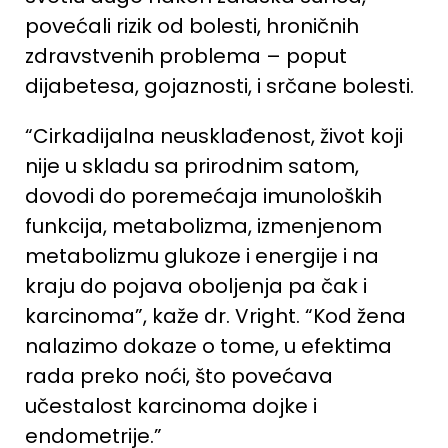
povećali rizik od bolesti, hroničnih
zdravstvenih problema – poput
dijabetesa, gojaznosti, i srčane bolesti.
“Cirkadijalna neusklađenost, život koji
nije u skladu sa prirodnim satom,
dovodi do poremećaja imunoloških
funkcija, metabolizma, izmenjenom
metabolizmu glukoze i energije i na
kraju do pojava oboljenja pa čak i
karcinoma”, kaže dr. Vright. “Kod žena
nalazimo dokaze o tome, u efektima
rada preko noći, što povećava
učestalost karcinoma dojke i
endometrije.”