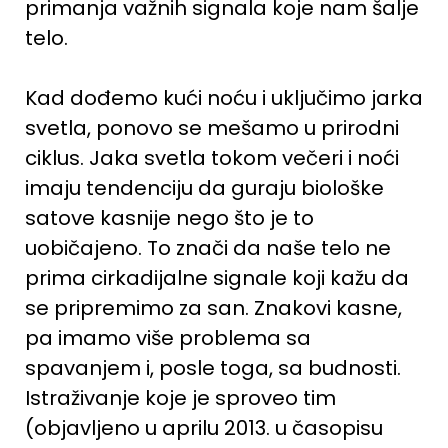
primanja važnih signala koje nam šalje
telo.
Kad dođemo kući noću i uključimo jarka
svetla, ponovo se mešamo u prirodni
ciklus. Jaka svetla tokom večeri i noći
imaju tendenciju da guraju biološke
satove kasnije nego što je to
uobičajeno. To znači da naše telo ne
prima cirkadijalne signale koji kažu da
se pripremimo za san. Znakovi kasne,
pa imamo više problema sa
spavanjem i, posle toga, sa budnosti.
Istraživanje koje je sproveo tim
(objavljeno u aprilu 2013. u časopisu