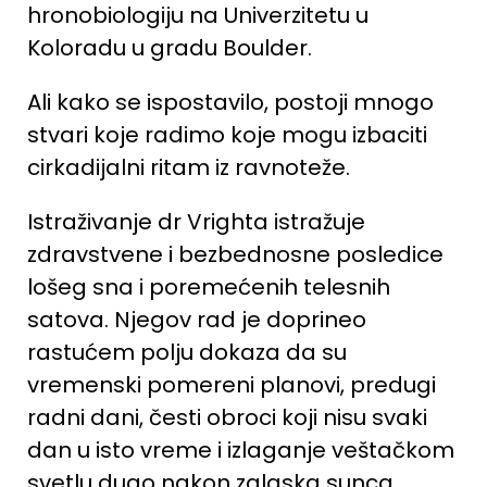
hronobiologiju na Univerzitetu u
Koloradu u gradu Boulder.
Ali kako se ispostavilo, postoji mnogo
stvari koje radimo koje mogu izbaciti
cirkadijalni ritam iz ravnoteže.
Istraživanje dr Vrighta istražuje
zdravstvene i bezbednosne posledice
lošeg sna i poremećenih telesnih
satova. Njegov rad je doprineo
rastućem polju dokaza da su
vremenski pomereni planovi, predugi
radni dani, česti obroci koji nisu svaki
dan u isto vreme i izlaganje veštačkom
svetlu dugo nakon zalaska sunca,