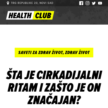
TRG REPUBLIKE 20, NOVI SAD
SAVETI ZA ZDRAV ŽIVOT
,
ZDRAV ŽIVOT
ŠTA JE CIRKADIJALNI
RITAM I ZAŠTO JE ON
ZNAČAJAN?