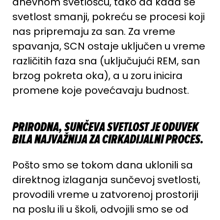
dnevnom svetlošću, tako da kada se
svetlost smanji, pokreću se procesi koji
nas pripremaju za san. Za vreme
spavanja,
SCN
ostaje uključen u vreme
različitih faza sna (uključujući
REM
, san
brzog pokreta oka), a u zoru inicira
promene koje povećavaju budnost.
PRIRODNA, SUNČEVA SVETLOST JE ODUVEK
BILA NAJVAŽNIJA ZA CIRKADIJALNI PROCES.
Pošto smo se tokom dana uklonili sa
direktnog izlaganja sunčevoj svetlosti,
provodili vreme u zatvorenoj prostoriji
na poslu ili u školi, odvojili smo se od