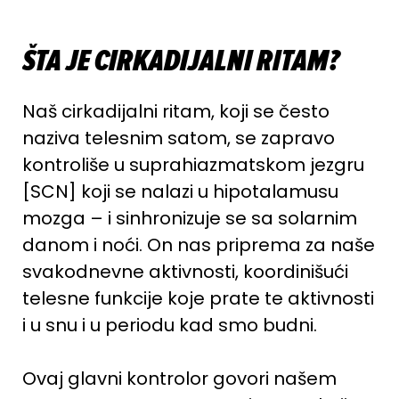
ŠTA JE CIRKADIJALNI RITAM?
Naš cirkadijalni ritam, koji se često
naziva telesnim satom, se zapravo
kontroliše u suprahiazmatskom jezgru
[SCN] koji se nalazi u hipotalamusu
mozga – i sinhronizuje se sa solarnim
danom i noći. On nas priprema za naše
svakodnevne aktivnosti, koordinišući
telesne funkcije koje prate te aktivnosti
i u snu i u periodu kad smo budni.
Ovaj glavni kontrolor govori našem