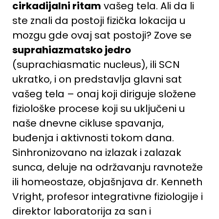
cirkadijalni ritam
vašeg tela. Ali da li
ste znali da postoji fizička lokacija u
mozgu gde ovaj sat postoji? Zove se
suprahiazmatsko jedro
(suprachiasmatic nucleus), ili
SCN
ukratko, i on predstavlja glavni sat
vašeg tela – onaj koji diriguje složene
fiziološke procese koji su uključeni u
naše dnevne cikluse spavanja,
buđenja i aktivnosti tokom dana.
Sinhronizovano na izlazak i zalazak
sunca, deluje na održavanju ravnoteže
ili homeostaze, objašnjava dr. Kenneth
Vright, profesor integrativne fiziologije i
direktor laboratorija za san i