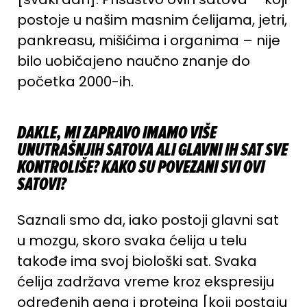
postoje u našim masnim ćelijama, jetri,
pankreasu, mišićima i organima – nije
bilo uobičajeno naučno znanje do
početka 2000-ih.
DAKLE, MI ZAPRAVO IMAMO VIŠE
UNUTRAŠNJIH SATOVA ALI GLAVNI IH SAT SVE
KONTROLIŠE? KAKO SU POVEZANI SVI OVI
SATOVI?
Saznali smo da, iako postoji glavni sat
u mozgu, skoro svaka ćelija u telu
takođe ima svoj biološki sat. Svaka
ćelija zadržava vreme kroz ekspresiju
određenih gena i proteina [koji postaju