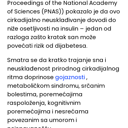
Proceedings of the National Academy
of Sciences (
PNAS
)) pokazalo je da ovo
cirkadijalno neusklađivanje dovodi do
niže osetljivosti na insulin – jedan od
razloga zašto kratak san može
povećati rizik od dijabetesa.
Smatra se da kratko trajanje sna i
neusklađenost prirodnog cirkadijalnog
ritma doprinose
gojaznosti
,
metaboličkom sindromu, srčanim
bolestima, poremećajima
raspoloženja, kognitivnim
poremećajima i nesrećama
povezanim sa umorom i